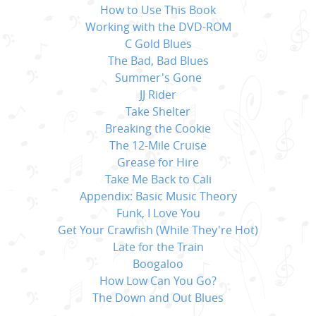
How to Use This Book
Working with the DVD-ROM
C Gold Blues
The Bad, Bad Blues
Summer's Gone
JJ Rider
Take Shelter
Breaking the Cookie
The 12-Mile Cruise
Grease for Hire
Take Me Back to Cali
Appendix: Basic Music Theory
Funk, I Love You
Get Your Crawfish (While They're Hot)
Late for the Train
Boogaloo
How Low Can You Go?
The Down and Out Blues