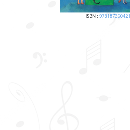
ISBN :
97818736042