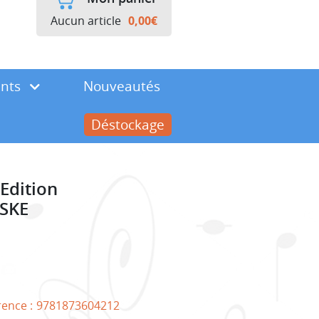
Aucun article
0,00
€
ents
Nouveautés
Déstockage
 Edition
RSKE
rence :
9781873604212