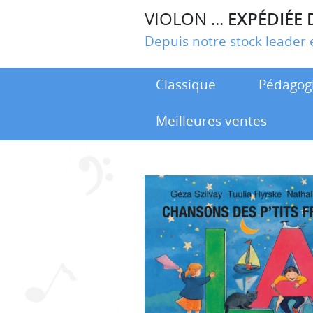
VIOLON ...
EXPÉDIÉE 
Depuis notre stock leade
Classique
Pédagog
Meilleures ventes