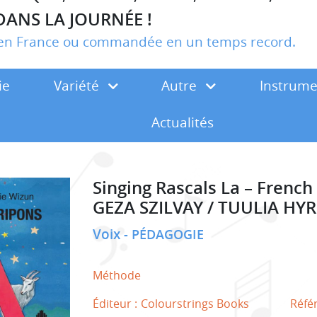
DANS LA JOURNÉE !
r en France ou commandée en un temps record.
ie
Variété
Autre
Instrum
Actualités
Singing Rascals La – French
GEZA SZILVAY / TUULIA HY
Voix
PÉDAGOGIE
Méthode
Éditeur :
Colourstrings Books
Réfé