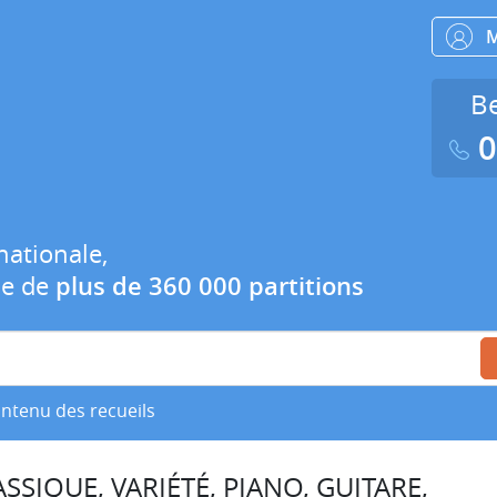
Be
0
nationale,
ue de
plus de 360 000 partitions
ontenu des recueils
SSIQUE, VARIÉTÉ, PIANO, GUITARE,