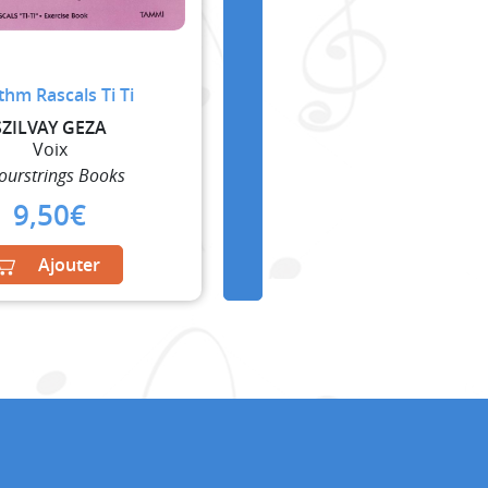
hm Rascals Ti Ti
SZILVAY GEZA
Voix
ourstrings Books
9,50
€
Ajouter