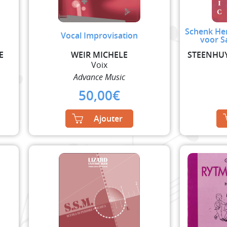
Schenk He
Vocal Improvisation
voor S
E
WEIR MICHELE
Voix
Advance Music
50,00
€
Ajouter