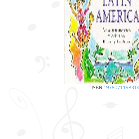
ISBN :
97807119831