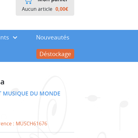
Aucun article
0,00
€
ents
Nouveautés
Déstockage
ca
ET MUSIQUE DU MONDE
rence :
MUSCH61676