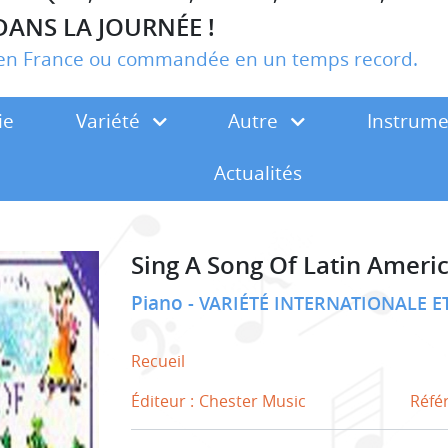
DANS LA JOURNÉE !
r en France ou commandée en un temps record.
ie
Variété
Autre
Instrum
Actualités
Sing A Song Of Latin Ameri
Piano
VARIÉTÉ INTERNATIONALE 
Recueil
Éditeur :
Chester Music
Réfé