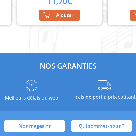
11,70
€
Ajouter
NOS GARANTIES
Frais de port à prix coûtant
Meilleurs délais du web
Nos magasins
Qui sommes-nous ?