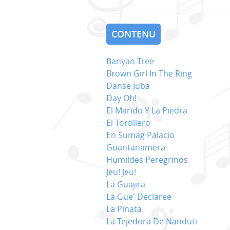
CONTENU
Banyan Tree
Brown Girl In The Ring
Danse Juba
Day Oh!
El Marido Y La Piedra
El Tortillero
En Sumag Palacio
Guantanamera
Humildes Peregrinos
Jeu! Jeu!
La Guajira
La Gue' Declaree
La Pinata
La Tejedora De Nanduti