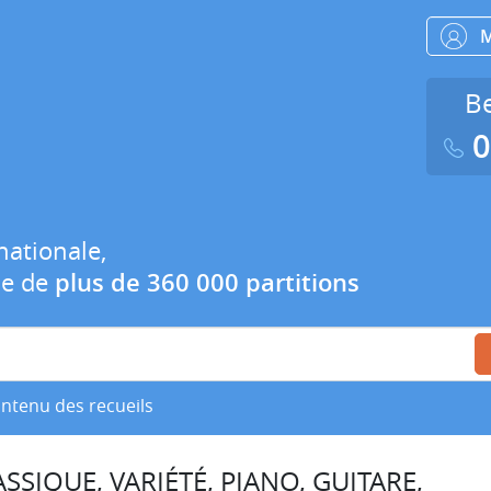
Be
0
nationale,
ue de
plus de 360 000 partitions
ontenu des recueils
SSIQUE, VARIÉTÉ, PIANO, GUITARE,