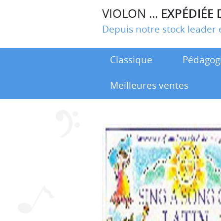
VIOLON ...
EXPÉDIÉE 
Depuis notre stock leade
Classique
Pédagog
Meilleures ventes