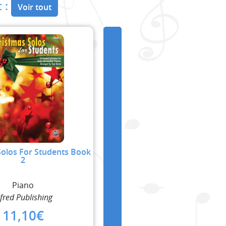
 :
Voir tout
Solos For Students Book
2
Piano
lfred Publishing
11,10
€