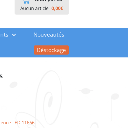
Aucun article
0,00
€
ents
Nouveautés
Déstockage
s
rence :
ED 11666