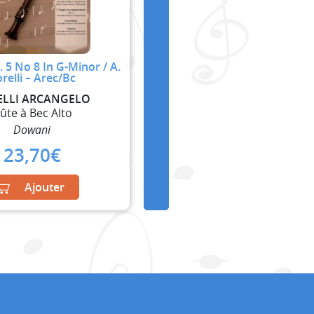
 5 No 8 In G-Minor / A.
relli – Arec/Bc
ELLI ARCANGELO
lûte à Bec Alto
Dowani
23,70
€
Ajouter