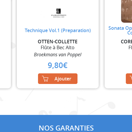
Sonata Op.
Technique Vol.1 (Preparation)
Co
OTTEN-COLLETTE
COR
Flûte à Bec Alto
F
Broekmans van Poppel
9,80
€
Ajouter
NOS GARANTIES