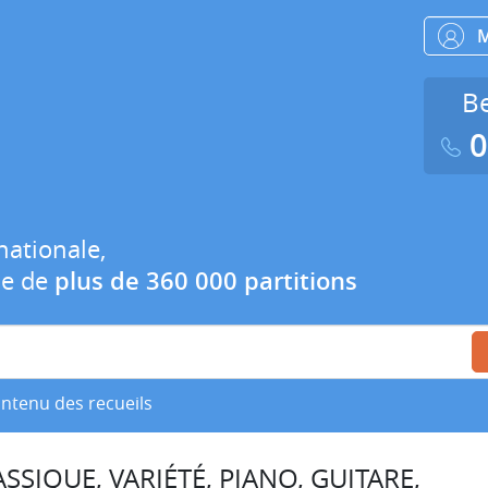
Be
0
nationale,
ue de
plus de 360 000 partitions
ontenu des recueils
SSIQUE, VARIÉTÉ, PIANO, GUITARE,