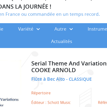
DANS LA JOURNÉE !
r en France ou commandée en un temps record.
ie
Variété
Autre
Instrum
Actualités
Serial Theme And Variation
COOKE ARNOLD
Flûte à Bec Alto
CLASSIQUE
Répertoire
Éditeur :
Schott Music
Réfé