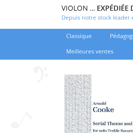
VIOLON ...
EXPÉDIÉE 
Depuis notre stock leade
Classique
Pédagog
Meilleures ventes