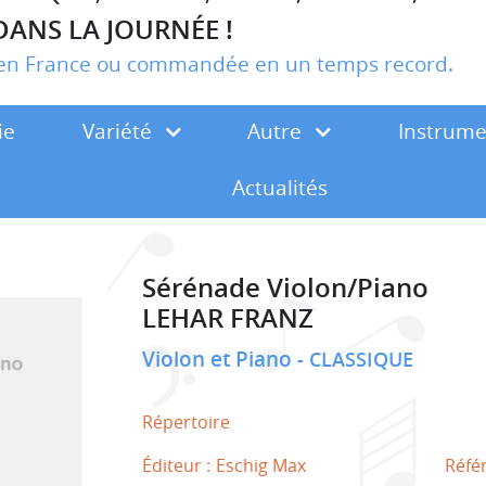
DANS LA JOURNÉE !
r en France ou commandée en un temps record.
ie
Variété
Autre
Instrum
Actualités
Sérénade Violon/Piano
LEHAR FRANZ
Violon et Piano
CLASSIQUE
Répertoire
Éditeur :
Eschig Max
Réfé