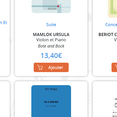
n Et
Suite
Conce
MAMLOK URSULA
BERIOT 
Violon et Piano
V
Bote and Bock
13,40
€
Ajouter