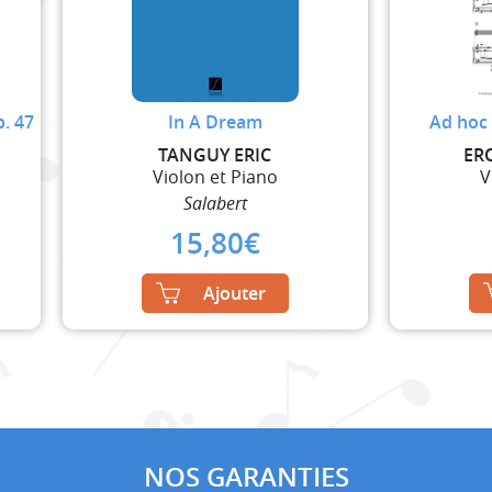
p. 47
In A Dream
Ad hoc 
TANGUY ERIC
ER
Violon et Piano
V
Salabert
15,80
€
Ajouter
NOS GARANTIES