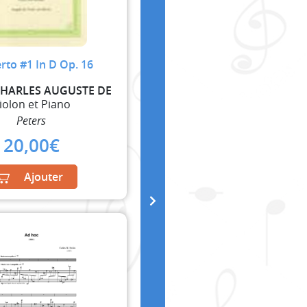
rto #1 In D Op. 16
CHARLES AUGUSTE DE
iolon et Piano
Peters
20,00
€
Ajouter