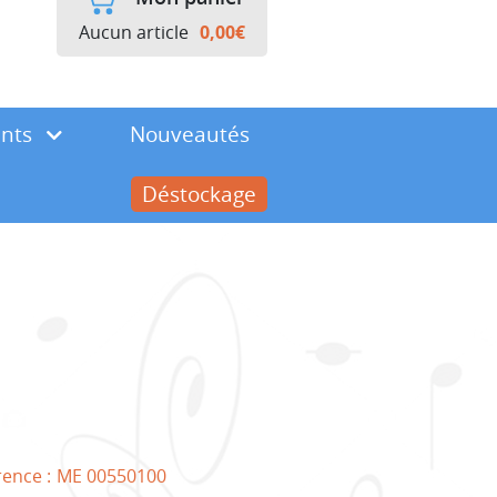
Aucun article
0,00
€
ents
Nouveautés
Déstockage
rence :
ME 00550100