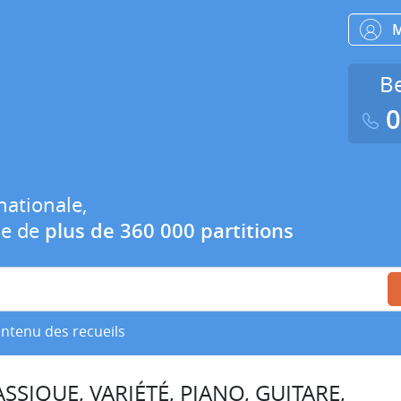
Be
0
nationale,
ue de
plus de 360 000 partitions
ontenu des recueils
SSIQUE, VARIÉTÉ, PIANO, GUITARE,