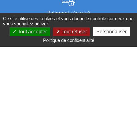
Paiement sécurisé
Ce site utilise des cookies et vous donne le contrôle sur ceux que
vous souhaitez activer
Tout accepter
Tout refuser
Personnaliser
Nos magasins
Politique de confidentialité
Qui sommes-nous ?
BESOIN D'UN CONSEIL ?
Contactez-nous au 04 95 082 082 ou par
mail
Conditions générales de ventes
Mentions légales
Politique de confidentialité