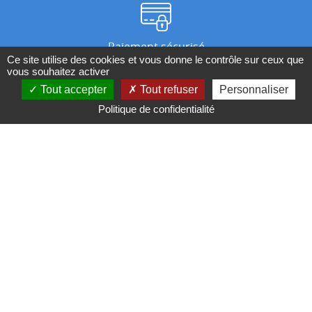
Paiement sécurisé
Ce site utilise des cookies et vous donne le contrôle sur ceux que
vous souhaitez activer
Tout accepter
Tout refuser
Personnaliser
Nos magasins
Politique de confidentialité
Qui sommes-nous ?
BESOIN D'UN CONSEIL ?
Contactez-nous au 04 95 082 082 ou par
mail
Conditions générales de ventes
Mentions légales
Politique de confidentialité