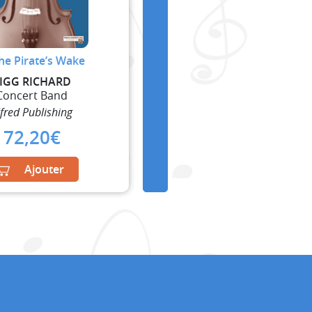
The Pirate’s Wake
IGG RICHARD
Concert Band
lfred Publishing
72,20
€
Ajouter