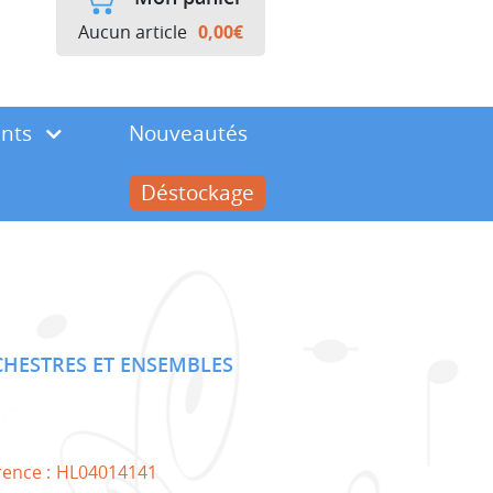
Aucun article
0,00
€
ents
Nouveautés
Déstockage
HESTRES ET ENSEMBLES
rence :
HL04014141