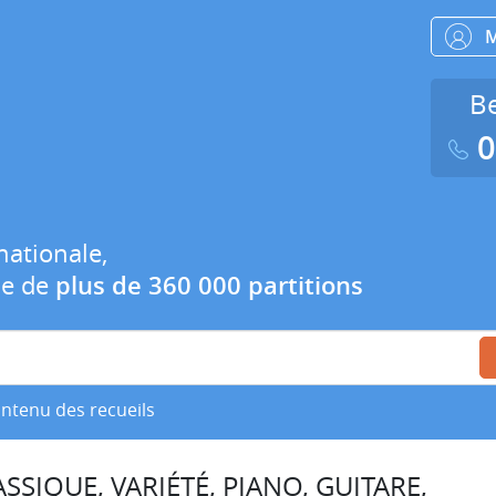
Be
0
nationale,
ue de
plus de 360 000 partitions
ontenu des recueils
SSIQUE, VARIÉTÉ, PIANO, GUITARE,