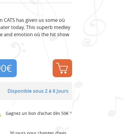
on CATS has given us some où
eater today. This superb medley
e and emotion où the hit show
90
€
Disponible sous 2 à 6 Jours
Gagnez un bon d'achat dès 50€
*
30 jours pour changer d'avis