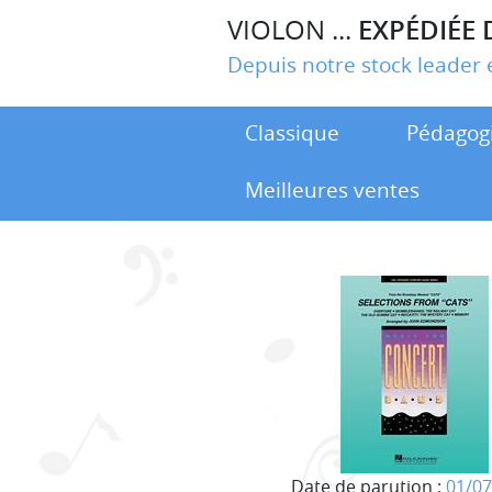
VIOLON ...
EXPÉDIÉE 
Depuis notre stock leade
Classique
Pédagog
Meilleures ventes
Date de parution :
01/07