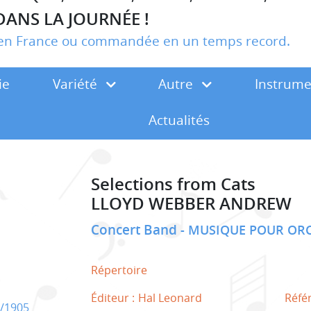
DANS LA JOURNÉE !
r en France ou commandée en un temps record.
ie
Variété
Autre
Instrum
Actualités
Selections from Cats
LLOYD WEBBER ANDREW
Concert Band
MUSIQUE POUR ORC
Répertoire
Éditeur :
Hal Leonard
Réfé
/1905