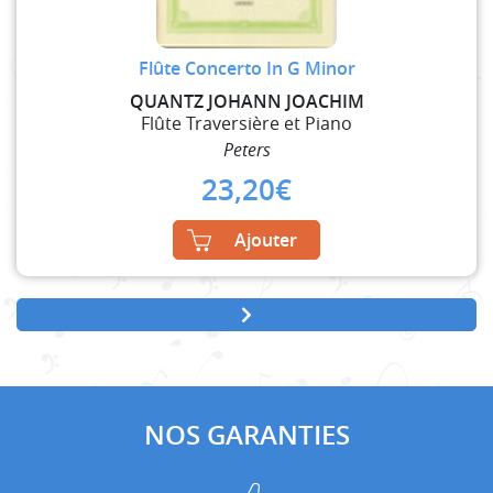
Flûte Concerto In G Minor
QUANTZ JOHANN JOACHIM
Flûte Traversière et Piano
Peters
23,20
€
Ajouter
NOS GARANTIES