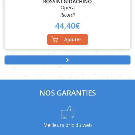
ROSSINI GIOACHINO
Opéra
Ricordi
44,40
€
Ajouter
NOS GARANTIES
Meilleurs prix du web