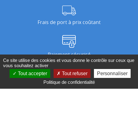
Frais de port à prix coûtant
Paiement sécurisé
Ce site utilise des cookies et vous donne le contrôle sur ceux que
vous souhaitez activer
Tout accepter
Tout refuser
Personnaliser
Nos magasins
Politique de confidentialité
Qui sommes-nous ?
BESOIN D'UN CONSEIL ?
Contactez-nous au 04 95 082 082 ou par
mail