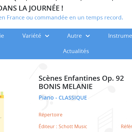
DANS LA JOURNÉE !
r en France ou commandée en un temps record.
ie
Variété
Autre
Instrum
Actualités
Scènes Enfantines Op. 92
BONIS MELANIE
Piano
CLASSIQUE
Répertoire
Éditeur :
Schott Music
Réfé