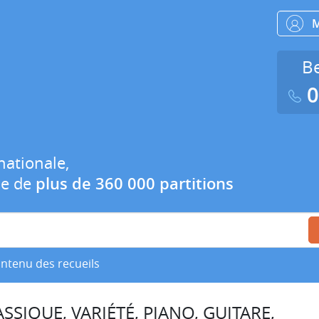
Be
0
nationale,
ue de
plus de 360 000 partitions
ontenu des recueils
SSIQUE, VARIÉTÉ, PIANO, GUITARE,