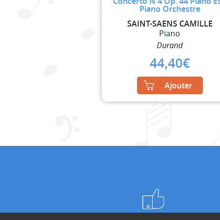
Concerto N 4 Op. 44 Piano Et
Piano Orchestre
SAINT-SAENS CAMILLE
Piano
Durand
44,40
€
Ajouter
Meilleurs prix du web