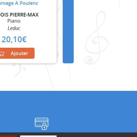
mage A Poulenc
OIS PIERRE-MAX
Piano
Leduc
20,10
€
Ajouter
Paiement sécurisé