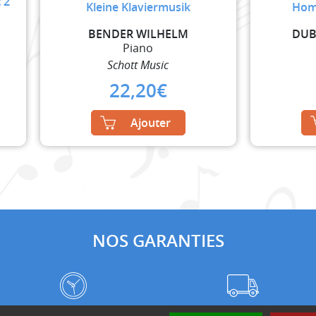
 2
Kleine Klaviermusik
Hom
BENDER WILHELM
DUB
Piano
Schott Music
22,20
€
Ajouter
NOS GARANTIES
Frais de port à prix coûtant
Meilleurs délais du web