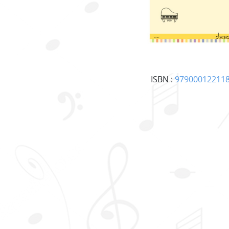
ISBN :
97900012211