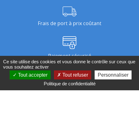
Frais de port à prix coûtant
Paiement sécurisé
Ce site utilise des cookies et vous donne le contrôle sur ceux que
vous souhaitez activer
Tout accepter
Tout refuser
Personnaliser
Nos magasins
Politique de confidentialité
Qui sommes-nous ?
BESOIN D'UN CONSEIL ?
Contactez-nous au 04 95 082 082 ou par
mail