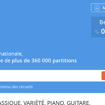
Be
0
nationale,
ue de
plus de 360 000 partitions
ontenu des recueils
SSIQUE, VARIÉTÉ, PIANO, GUITARE,