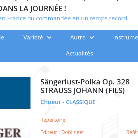
DANS LA JOURNÉE !
r en France ou commandée en un temps record.
ie
Variété
Autre
Instrum
Actualités
Sängerlust-Polka Op. 328
STRAUSS JOHANN (FILS)
Choeur
CLASSIQUE
Répertoire
Éditeur :
Doblinger
Réfé