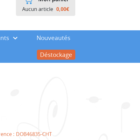
Aucun article
0,00
€
ents
Nouveautés
Déstockage
rence :
DOB46835-CHT