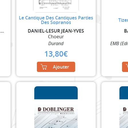
Le Cantique Des Cantiques Parties
Tize
Des Sopranos
MOZART WOLFGANG AMADEUS
DANIEL-LESUR JEAN-YVES
B
Choeur
Durand
EMB (Edi
13,80
€
Ajouter