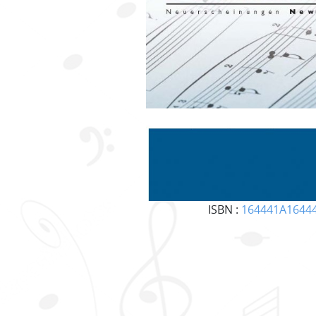
ISBN :
164441A1644