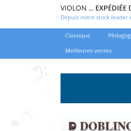
VIOLON ...
EXPÉDIÉE 
Depuis notre stock leade
Classique
Pédagog
Meilleures ventes