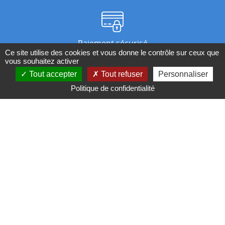
Paiement sécurisé
Ce site utilise des cookies et vous donne le contrôle sur ceux que
vous souhaitez activer
Tout accepter
Tout refuser
Personnaliser
Nos magasins
Politique de confidentialité
Qui sommes-nous ?
BESOIN D'UN CONSEIL ?
Contactez-nous au 04 95 082 082 ou par
mail
Conditions générales de ventes
Mentions légales