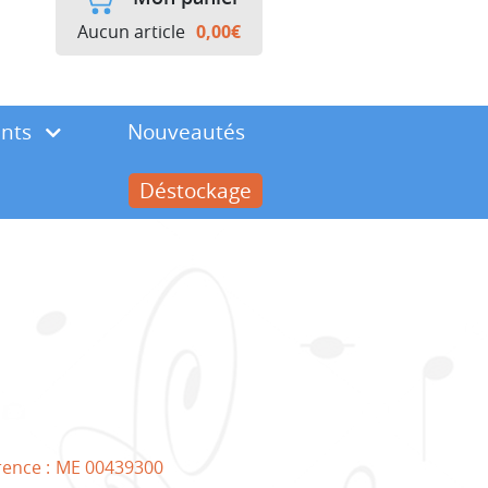
Aucun article
0,00
€
ents
Nouveautés
Déstockage
rence :
ME 00439300