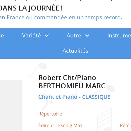
DANS LA JOURNÉE !
r en France ou commandée en un temps record.
ie
Variété
Autre
Instrum
Actualités
Robert Cht/Piano
BERTHOMIEU MARC
Chant et Piano
CLASSIQUE
Répertoire
Éditeur :
Eschig Max
Réfé