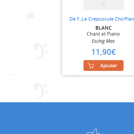
De F..Le Crepuscule Cht/Pia
BLANC
Chant et Piano
Eschig Max
11,90
€
Ajouter