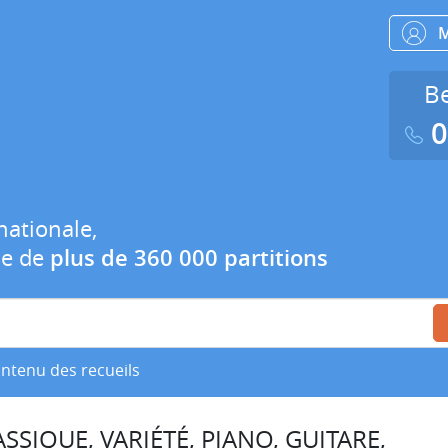
Be
0
nationale,
ue de
plus de 360 000 partitions
ontenu des recueils
SSIQUE, VARIÉTÉ, PIANO, GUITARE,