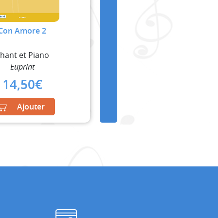
Con Amore 2
hant et Piano
Euprint
14,50
€
Ajouter