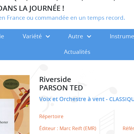
DANS LA JOURNÉE !
r en France ou commandée en un temps record.
ie
Variété
Autre
Instrum
Actualités
Riverside
PARSON TED
Voix et Orchestre à vent
CLASSIQ
Répertoire
Éditeur :
Marc Reift (EMR)
Réfé