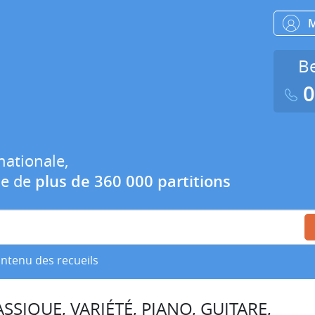
Be
0
nationale,
ue de
plus de 360 000 partitions
ontenu des recueils
SSIQUE, VARIÉTÉ, PIANO, GUITARE,