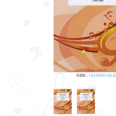
ISBN :
142300A1423