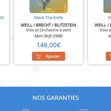
0A
Mack The Knife
M
WEILL / BRECHT / BLITZSTEIN
WEILL /
Voix et Orchestre à vent
Voix 
Marc Reift (EMR)
M
146,00
€
Ajouter
NOS GARANTIES