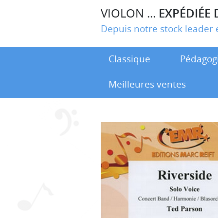
VIOLON ...
EXPÉDIÉE 
Depuis notre stock leade
Classique
Pédagog
Meilleures ventes