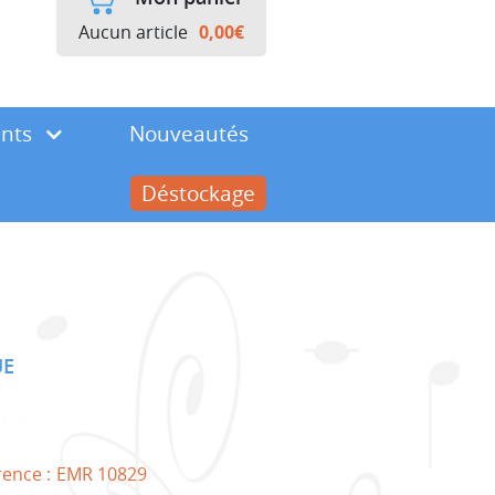
Aucun article
0,00
€
ents
Nouveautés
Déstockage
UE
rence :
EMR 10829