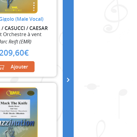
 Gigolo (Male Vocal)
/ CASUCCI / CAESAR
et Orchestre à vent
arc Reift (EMR)
209,60
€
Ajouter