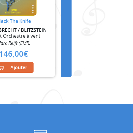
ack The Knife
 BRECHT / BLITZSTEIN
et Orchestre à vent
arc Reift (EMR)
146,00
€
Ajouter