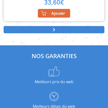
33,60
€
Ajouter
NOS GARANTIES
Meilleurs prix du web
Meilleurs délais du web