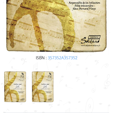
ISBN :
357352A357352