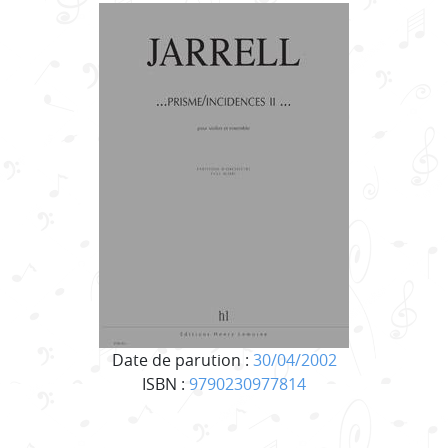
Date de parution :
30/04/2002
ISBN :
9790230977814