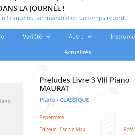
DANS LA JOURNÉE !
r en France ou commandée en un temps record.
ie
Variété
Autre
Instrum
Actualités
Preludes Livre 3 VIII Piano
MAURAT
Piano
CLASSIQUE
Répertoire
Éditeur :
Eschig Max
Réfé