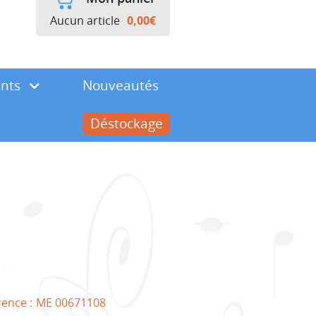
Aucun article
0,00
€
ents
Nouveautés
Déstockage
rence :
ME 00671108