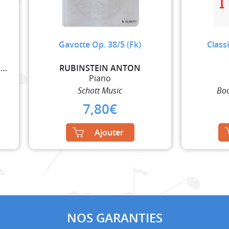
Gavotte Op. 38/5 (Fk)
Class
MOZART WOLFGANG AMADEUS / BADURA-SKODA PAUL
RUBINSTEIN ANTON
Piano
Schott Music
Bo
7,80
€
Ajouter
NOS GARANTIES