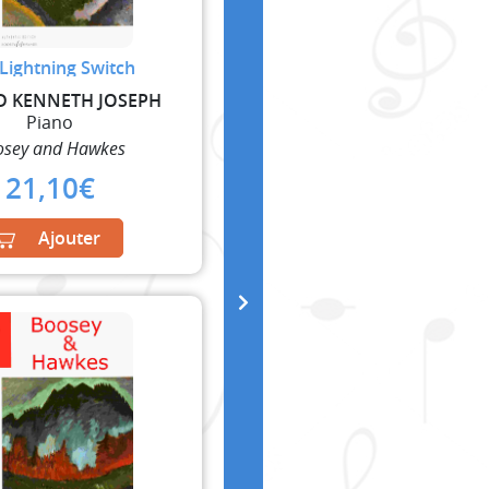
Lightning Switch
D KENNETH JOSEPH
Piano
osey and Hawkes
21,10
€
Ajouter