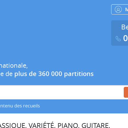
Be
0
nationale,
ue de
plus de 360 000 partitions
ontenu des recueils
SSIQUE, VARIÉTÉ, PIANO, GUITARE,