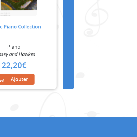
ic Piano Collection
Piano
osey and Hawkes
22,20
€
Ajouter