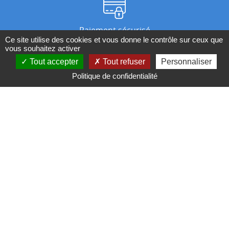
Paiement sécurisé
Ce site utilise des cookies et vous donne le contrôle sur ceux que
vous souhaitez activer
Tout accepter
Tout refuser
Personnaliser
Nos magasins
Politique de confidentialité
Qui sommes-nous ?
BESOIN D'UN CONSEIL ?
Contactez-nous au 04 95 082 082 ou par
mail
Conditions générales de ventes
Mentions légales
Politique de confidentialité