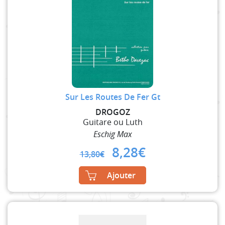
Sur Les Routes De Fer Gt
DROGOZ
Guitare ou Luth
Eschig Max
Original
Current
8,28
€
13,80
€
price
price
was:
is:
Ajouter
13,80€.
8,28€.