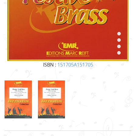
ISBN :
151705A151705