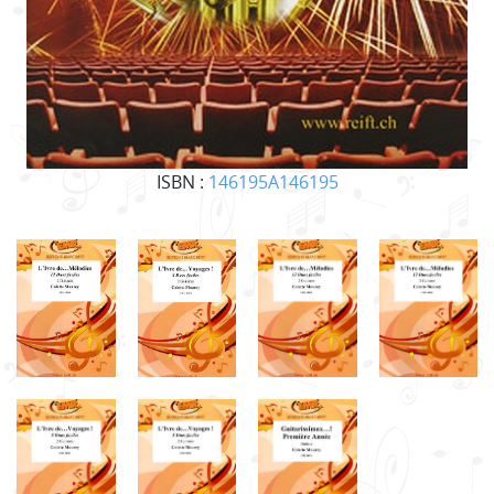
ISBN :
146195A146195