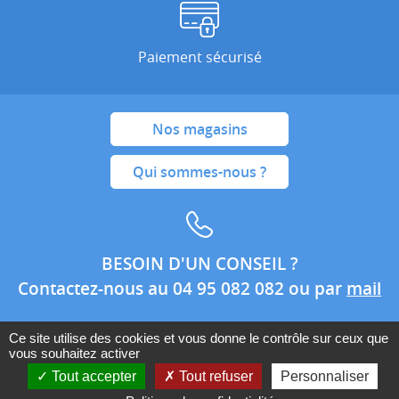
Paiement sécurisé
Nos magasins
Qui sommes-nous ?
BESOIN D'UN CONSEIL ?
Contactez-nous au 04 95 082 082 ou par
mail
Ce site utilise des cookies et vous donne le contrôle sur ceux que
vous souhaitez activer
Conditions générales de ventes
Mentions légales
Tout accepter
Tout refuser
Personnaliser
Politique de confidentialité