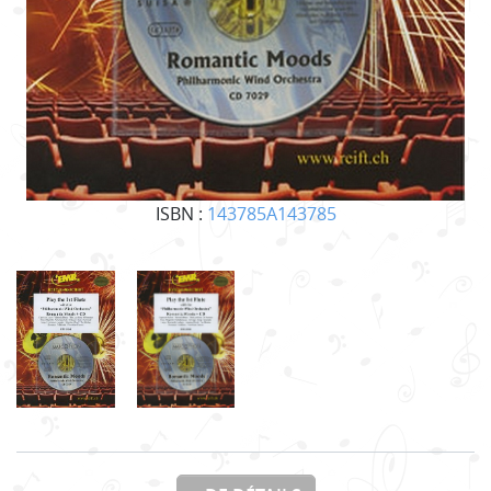
ISBN :
143785A143785