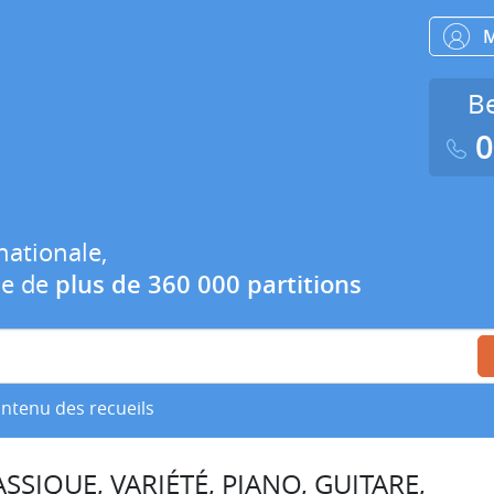
Be
0
nationale,
ue de
plus de 360 000 partitions
ontenu des recueils
SSIQUE, VARIÉTÉ, PIANO, GUITARE,