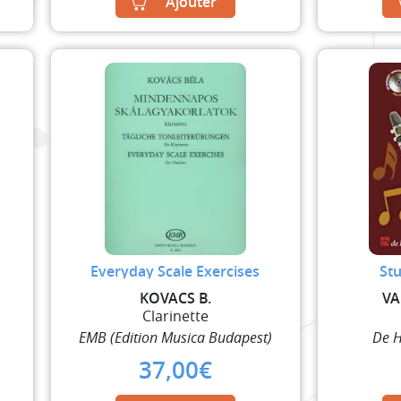
Ajouter
Everyday Scale Exercises
St
KOVACS B.
VA
Clarinette
EMB (Edition Musica Budapest)
De H
37,00
€