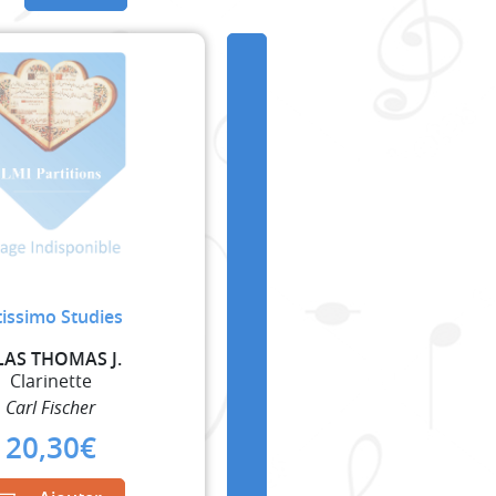
tissimo Studies
LAS THOMAS J.
Clarinette
Carl Fischer
20,30
€