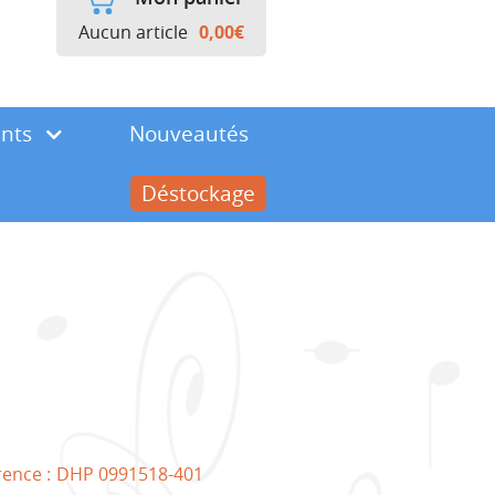
Aucun article
0,00
€
ents
Nouveautés
Déstockage
rence :
DHP 0991518-401