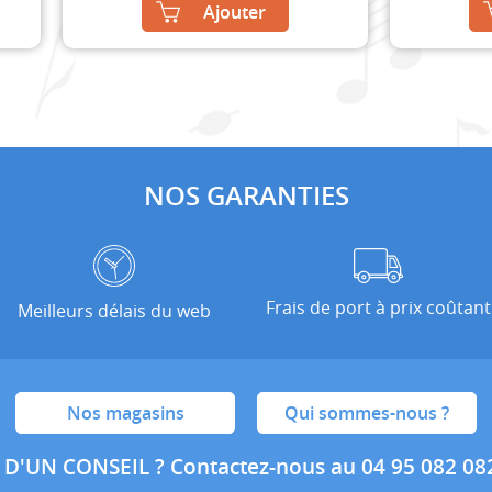
Ajouter
NOS GARANTIES
Frais de port à prix coûtant
Meilleurs délais du web
Nos magasins
Qui sommes-nous ?
 D'UN CONSEIL ?
Contactez-nous au 04 95 082 08