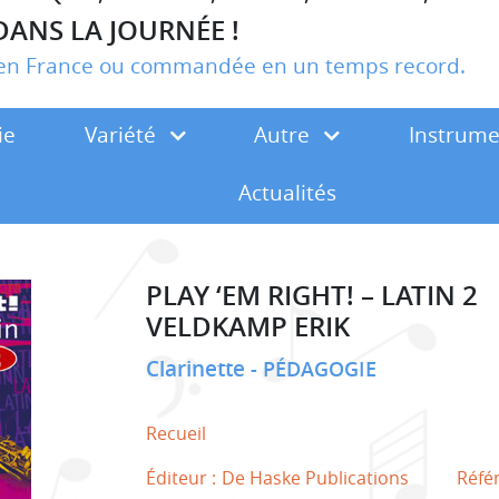
DANS LA JOURNÉE !
r en France ou commandée en un temps record.
ie
Variété
Autre
Instrum
Actualités
PLAY ‘EM RIGHT! – LATIN 2
VELDKAMP ERIK
Clarinette
PÉDAGOGIE
Recueil
Éditeur :
De Haske Publications
Réfé