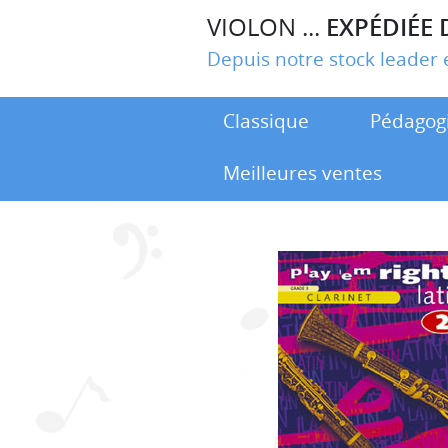
VIOLON ...
EXPÉDIÉE 
Depuis notre stock leade
Classique
Pédagog
Meilleures ventes