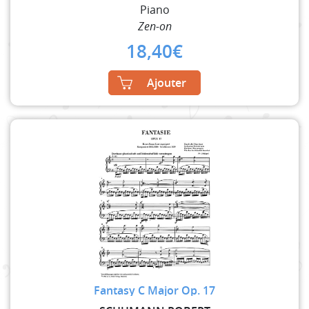
Piano
Zen-on
18,40
€
Ajouter
Fantasy C Major Op. 17