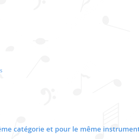
es
me catégorie et pour le même instrument