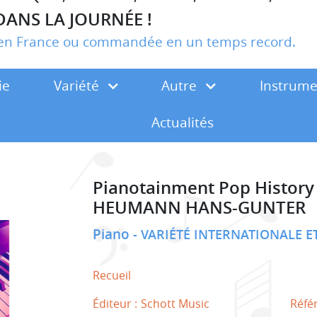
DANS LA JOURNÉE !
r en France ou commandée en un temps record.
ie
Variété
Autre
Instrum
Actualités
Pianotainment Pop History
HEUMANN HANS-GUNTER
Piano
VARIÉTÉ INTERNATIONALE 
Recueil
Éditeur :
Schott Music
Réfé