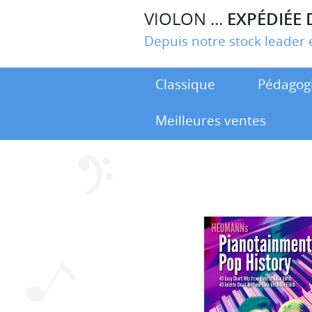
VIOLON ...
EXPÉDIÉE 
Depuis notre stock leade
Classique
Pédagog
Meilleures ventes