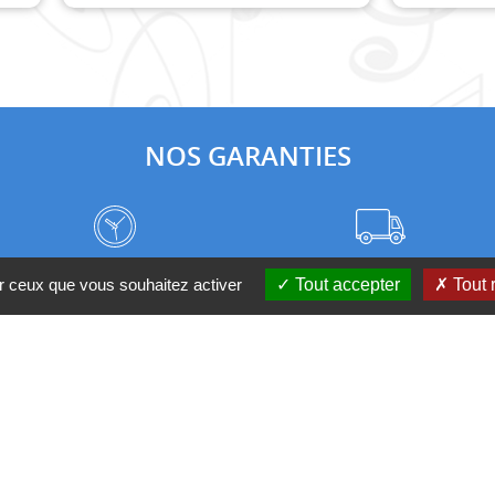
NOS GARANTIES
Frais de port à prix coûtant
Meilleurs délais du web
ur ceux que vous souhaitez activer
Tout accepter
Tout 
Nos magasins
Qui sommes-nous ?
 D'UN CONSEIL ?
Contactez-nous au 04 95 082 08