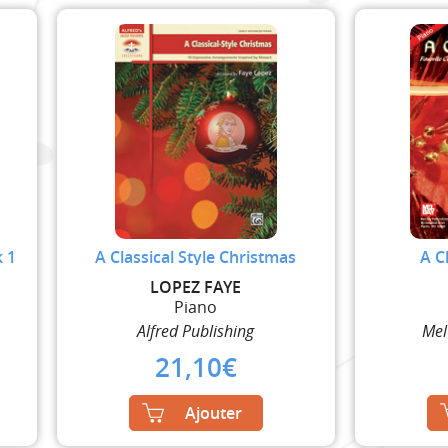
k 1
A Classical Style Christmas
A C
LOPEZ FAYE
Piano
Alfred Publishing
Mel
21,10
€
Ajouter