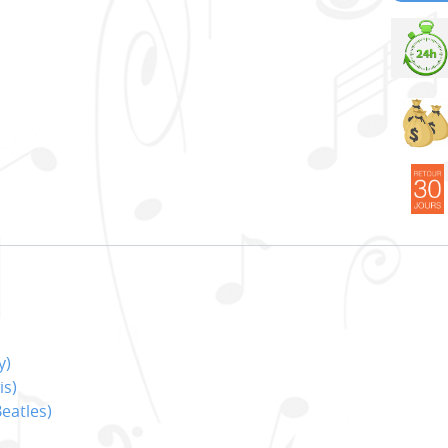
y)
is)
eatles)