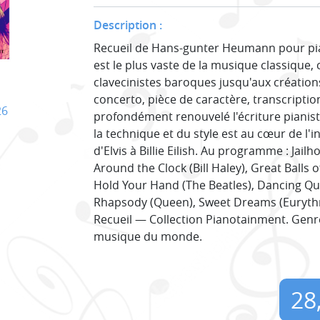
Description :
Recueil de Hans-gunter Heumann pour pia
est le plus vaste de la musique classique,
clavecinistes baroques jusqu'aux créatio
concerto, pièce de caractère, transcripti
26
profondément renouvelé l'écriture pianist
la technique et du style est au cœur de l'in
d'Elvis à Billie Eilish. Au programme : Jailh
Around the Clock (Bill Haley), Great Balls of
Hold Your Hand (The Beatles), Dancing Q
Rhapsody (Queen), Sweet Dreams (Eurythmic
Recueil — Collection Pianotainment. Genre 
musique du monde.
28