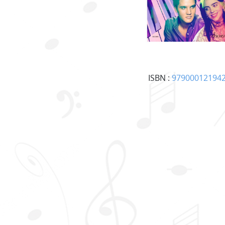
ISBN :
97900012194