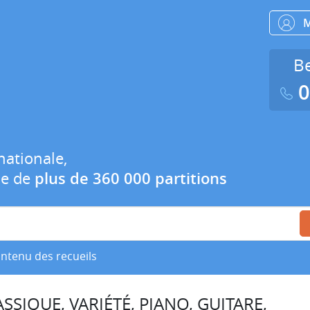
Be
0
nationale,
ue de
plus de 360 000 partitions
ontenu des recueils
SSIQUE, VARIÉTÉ, PIANO, GUITARE,