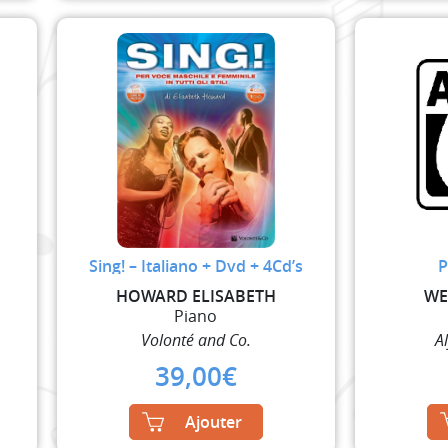
Sing! – Italiano + Dvd + 4Cd’s
P
HOWARD ELISABETH
WE
Piano
Volonté and Co.
A
39,00
€
Ajouter