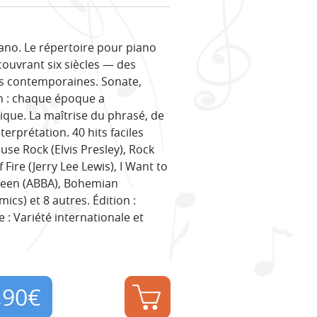
no. Le répertoire pour piano
 couvrant six siècles — des
ns contemporaines. Sonate,
on : chaque époque a
ique. La maîtrise du phrasé, de
terprétation. 40 hits faciles
ouse Rock (Elvis Presley), Rock
 Fire (Jerry Lee Lewis), I Want to
ueen (ABBA), Bohemian
s) et 8 autres. Édition :
: Variété internationale et
,90
€