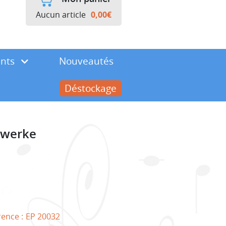
Aucun article
0,00
€
ents
Nouveautés
Déstockage
erwerke
rence :
EP 20032