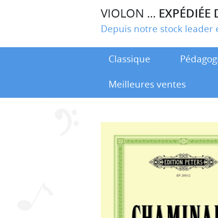
VIOLON ...
EXPÉDIÉE 
Depuis notre stock leade
Classique
Pédagog
Meilleures ventes