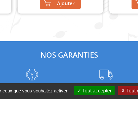
Ajouter
NOS GARANTIES
Frais de port à prix coûtant
Meilleurs délais du web
ur ceux que vous souhaitez activer
Tout accepter
Tout 
Nos magasins
Qui sommes-nous ?
 D'UN CONSEIL ?
Contactez-nous au 04 95 082 08