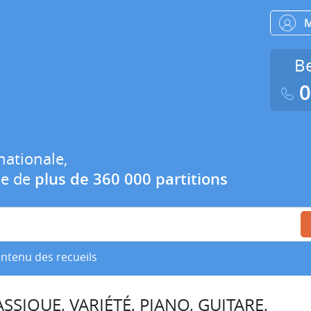
Be
0
nationale,
ue de
plus de 360 000 partitions
ontenu des recueils
SSIQUE, VARIÉTÉ, PIANO, GUITARE,