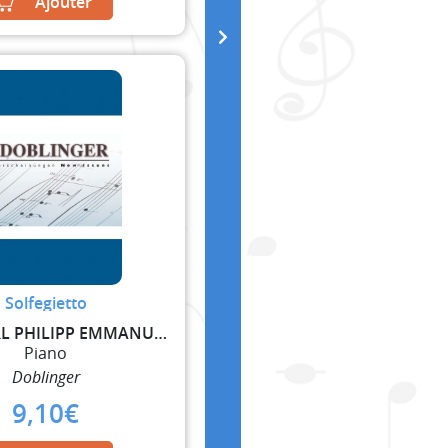
Ajouter
Solfegietto
BACH CARL PHILIPP EMMANUEL
Piano
Doblinger
9,10
€