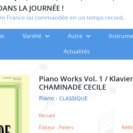
DANS LA JOURNÉE !
r en France ou commandée en un temps record.
ie
Variété
Autre
Instrum
Actualités
Piano Works Vol. 1 / Klavi
CHAMINADE CECILE
Piano
CLASSIQUE
Recueil
Éditeur :
Peters
Réfé