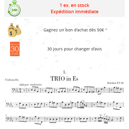
price
price
1 ex. en stock
Expédition immédiate
was:
is:
73,40€.
51,38€.
Gagnez un bon d'achat dès 50€
*
30 jours pour changer d'avis