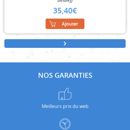
Belaieff
35,40
€
Ajouter
NOS GARANTIES
Meilleurs prix du web