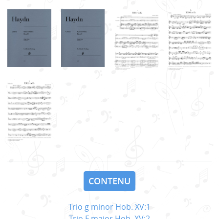
CONTENU
Trio g minor Hob. XV:1
Trio F major Hob. XV:2