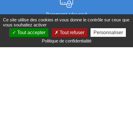
Paiement sécurisé
Ce site utilise des cookies et vous donne le contrôle sur ceux que
vous souhaitez activer
Tout accepter
Tout refuser
Personnaliser
Nos magasins
Politique de confidentialité
Qui sommes-nous ?
BESOIN D'UN CONSEIL ?
Contactez-nous au 04 95 082 082 ou par
mail
Conditions générales de ventes
Mentions légales
Politique de confidentialité