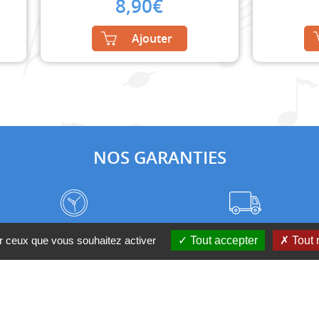
8,90
€
Ajouter
NOS GARANTIES
Frais de port à prix coûtant
Meilleurs délais du web
ur ceux que vous souhaitez activer
Tout accepter
Tout 
Nos magasins
Qui sommes-nous ?