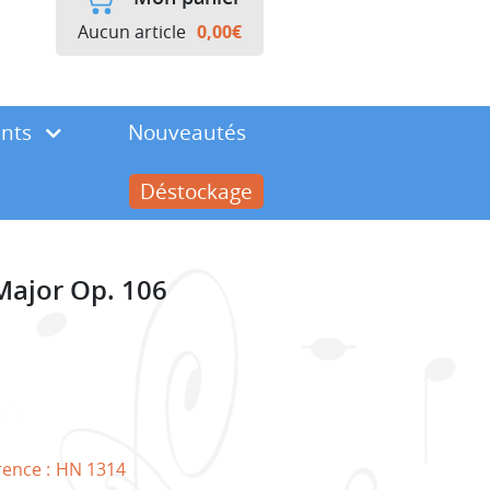
Aucun article
0,00
€
ents
Nouveautés
Déstockage
 Major Op. 106
rence :
HN 1314