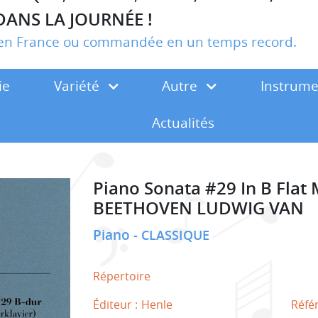
DANS LA JOURNÉE !
r en France ou commandée en un temps record.
ie
Variété
Autre
Instrum
Actualités
Piano Sonata #29 In B Flat
BEETHOVEN LUDWIG VAN
Piano
CLASSIQUE
Répertoire
Éditeur :
Henle
Réfé