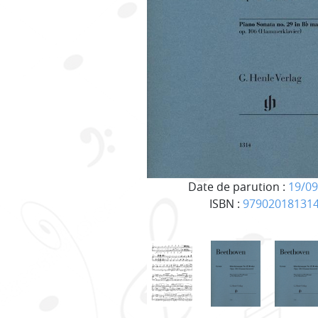
Date de parution :
19/09
ISBN :
97902018131