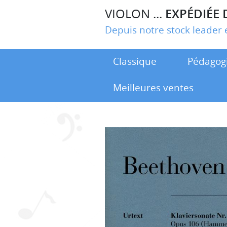
VIOLON ...
EXPÉDIÉE 
Depuis notre stock leade
Classique
Pédagog
Meilleures ventes