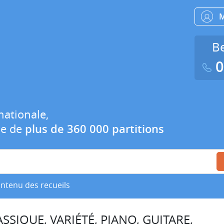
Be
0
nationale,
ue de
plus de 360 000 partitions
ontenu des recueils
SSIQUE, VARIÉTÉ, PIANO, GUITARE,