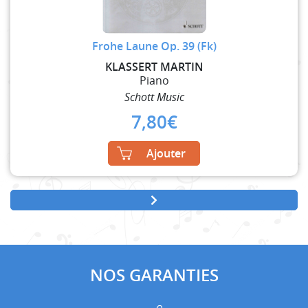
Frohe Laune Op. 39 (Fk)
KLASSERT MARTIN
Piano
Schott Music
7,80
€
Ajouter
NOS GARANTIES