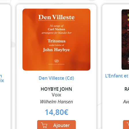
n
L’Enfant et
Den Villeste (Cd)
ix
E
HOYBYE JOHN
R
Voix
Wilhelm Hansen
Av
14,80
€
Ajouter