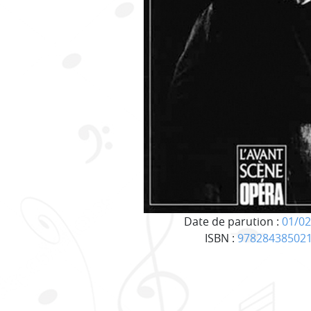
Date de parution :
01/02
ISBN :
97828438502