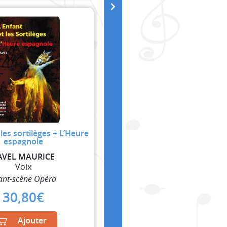
 les sortilèges + L’Heure
espagnole
AVEL MAURICE
Voix
ant-scène Opéra
30,80
€
Ajouter