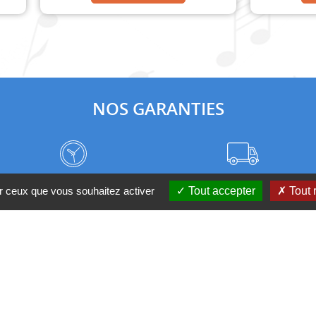
NOS GARANTIES
Frais de port à prix coûtant
Meilleurs délais du web
ur ceux que vous souhaitez activer
Tout accepter
Tout 
Nos magasins
Qui sommes-nous ?
 D'UN CONSEIL ?
Contactez-nous au 04 95 082 08