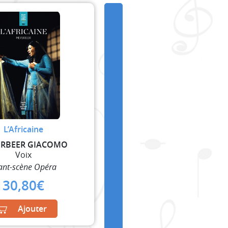
L’Africaine
RBEER GIACOMO
Voix
ant-scène Opéra
30,80
€
Ajouter