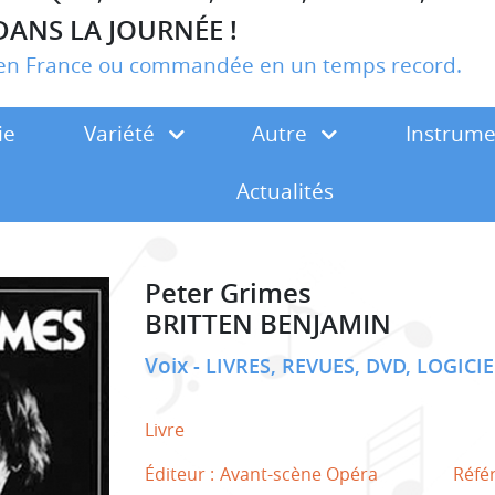
DANS LA JOURNÉE !
r en France ou commandée en un temps record.
ie
Variété
Autre
Instrum
Actualités
Peter Grimes
BRITTEN BENJAMIN
Voix
LIVRES, REVUES, DVD, LOGICI
Livre
Éditeur :
Avant-scène Opéra
Réfé