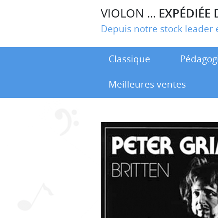
VIOLON ...
EXPÉDIÉE 
Depuis notre stock leade
Classique
Pédagog
Meilleures ventes