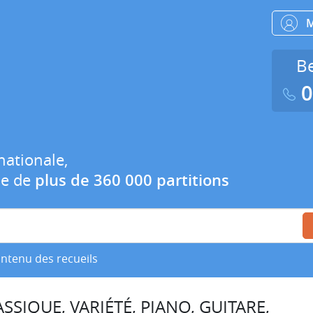
Be
0
nationale,
ue de
plus de 360 000 partitions
ontenu des recueils
SSIQUE, VARIÉTÉ, PIANO, GUITARE,