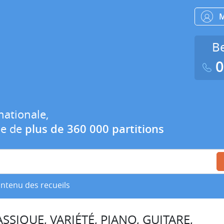
Be
0
nationale,
ue de
plus de 360 000 partitions
ontenu des recueils
SSIQUE, VARIÉTÉ, PIANO, GUITARE,