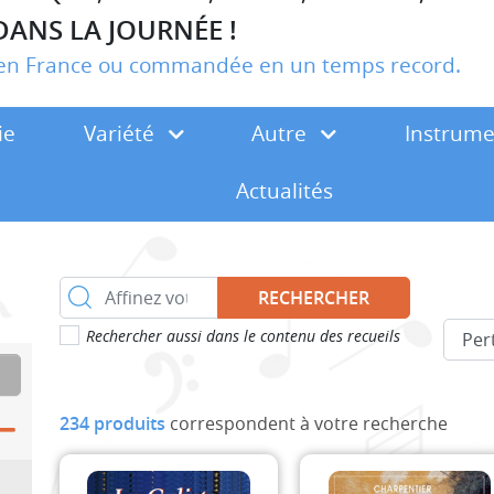
DANS LA JOURNÉE !
r en France ou commandée en un temps record.
ie
Variété
Autre
Instrum
Actualités
RECHERCHER
Rechercher aussi dans le contenu des recueils
234 produits
correspondent à votre recherche