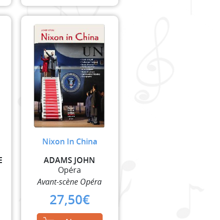
Nixon In China
E
ADAMS JOHN
Opéra
Avant-scène Opéra
l
Current
27,50
€
price