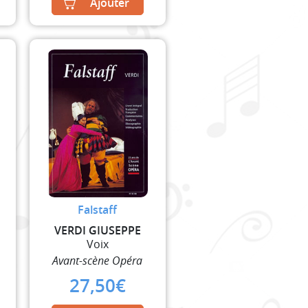
is:
Ajouter
.
17,60€.
Falstaff
VERDI GIUSEPPE
Voix
Avant-scène Opéra
27,50
€