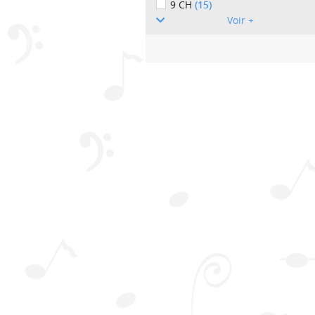
9 CH
(15)
Voir +