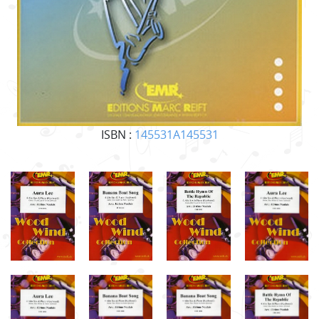
ISBN :
145531A145531