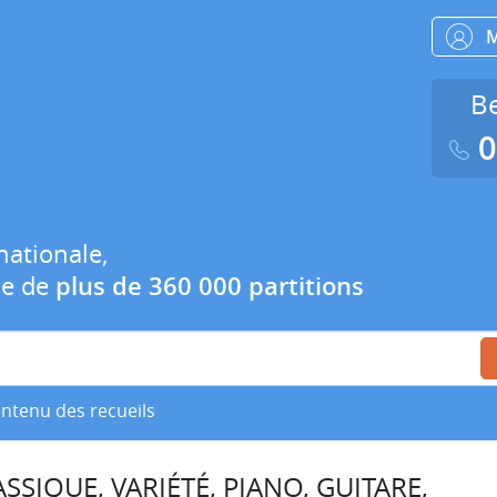
Be
0
nationale,
ue de
plus de 360 000 partitions
ontenu des recueils
SSIQUE, VARIÉTÉ, PIANO, GUITARE,