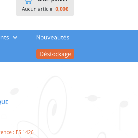
Aucun article
0,00
€
ents
Nouveautés
Déstockage
QUE
rence :
ES 1426