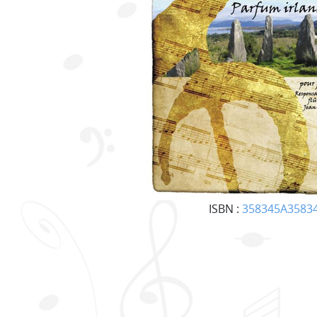
ISBN :
358345A3583