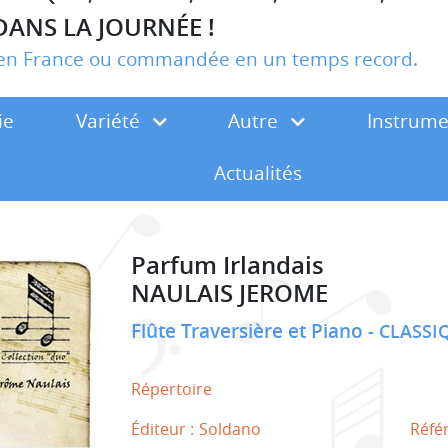
DANS LA JOURNÉE !
r en France ou commandée en un temps record.
ie
Variété
Autre
Instrum
Actualités
Parfum Irlandais
NAULAIS JEROME
Flûte Traversière et Piano
CLASSI
Répertoire
Éditeur :
Soldano
Réfé