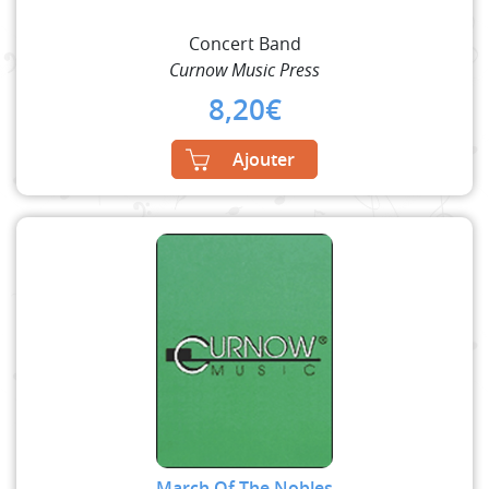
Concert Band
Curnow Music Press
8,20
€
Ajouter
March Of The Nobles