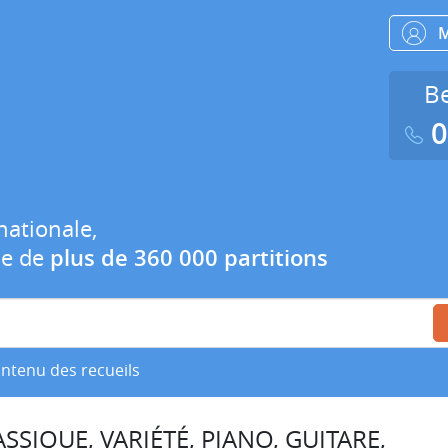
Be
0
nationale,
ue de
plus de 360 000 partitions
ontenu des recueils
SSIQUE, VARIÉTÉ, PIANO, GUITARE,