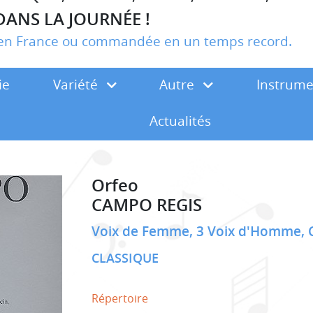
DANS LA JOURNÉE !
r en France ou commandée en un temps record.
ie
Variété
Autre
Instrum
Actualités
Orfeo
CAMPO REGIS
Voix de Femme, 3 Voix d'Homme, Cl
CLASSIQUE
Répertoire