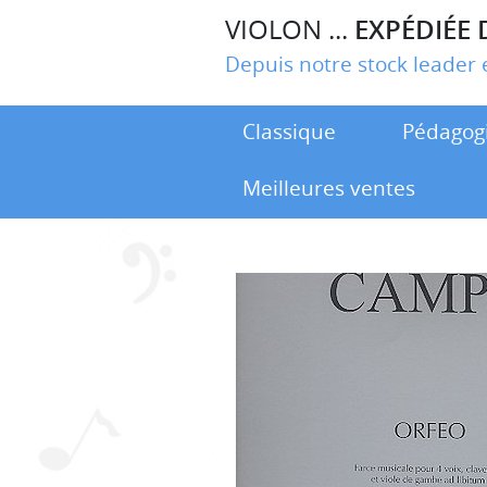
VIOLON ...
EXPÉDIÉE 
Depuis notre stock leade
Classique
Pédagog
Meilleures ventes