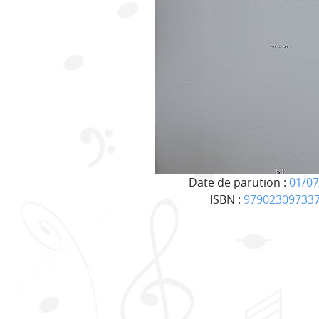
Date de parution :
01/07
ISBN :
97902309733