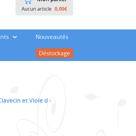
Aucun article
0,00
€
ents
Nouveautés
Déstockage
avecin et Viole d