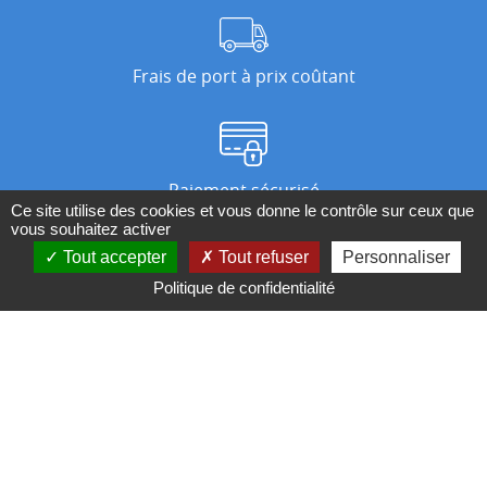
Frais de port à prix coûtant
Paiement sécurisé
Ce site utilise des cookies et vous donne le contrôle sur ceux que
vous souhaitez activer
Tout accepter
Tout refuser
Personnaliser
Nos magasins
Politique de confidentialité
Qui sommes-nous ?
BESOIN D'UN CONSEIL ?
Contactez-nous au 04 95 082 082 ou par
mail