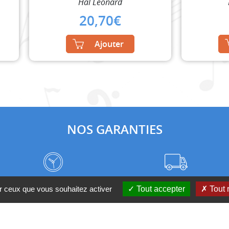
Hal Leonard
20,70
€
Ajouter
NOS GARANTIES
Frais de port à prix coûtant
Meilleurs délais du web
ur ceux que vous souhaitez activer
Tout accepter
Tout 