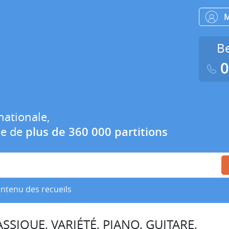
Be
0
nationale,
ue de
plus de 360 000 partitions
ontenu des recueils
SSIQUE, VARIÉTÉ, PIANO, GUITARE,