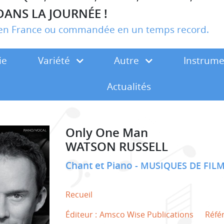
DANS LA JOURNÉE !
r en France ou commandée en un temps record.
ie
Variété
Autre
Instrum
Actualités
Only One Man
WATSON RUSSELL
Chant et Piano
MUSIQUES DE FILM
Recueil
Éditeur :
Amsco Wise Publications
Réfé