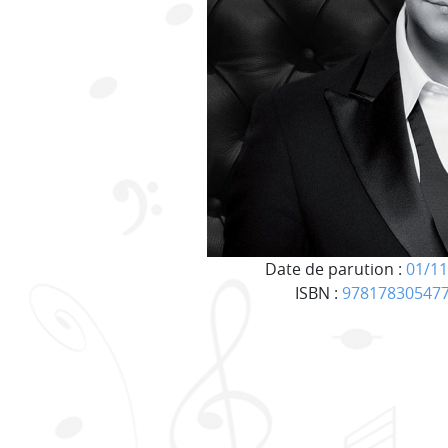
Date de parution :
01/11
ISBN :
97817830547