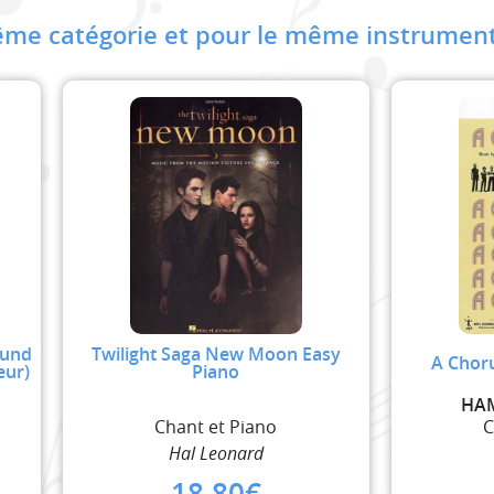
me catégorie et pour le même instrument
ound
Twilight Saga New Moon Easy
A Choru
eur)
Piano
N
HA
Chant et Piano
C
Hal Leonard
18,80
€