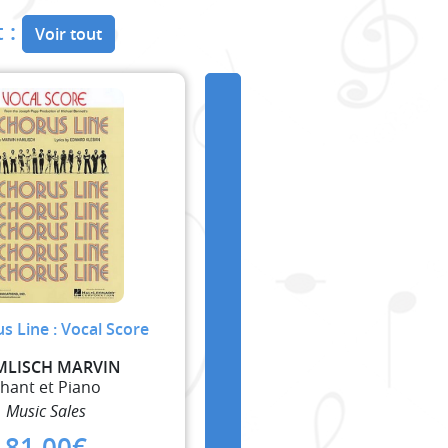
 :
Voir tout
s Line : Vocal Score
MLISCH MARVIN
hant et Piano
Music Sales
81,00
€