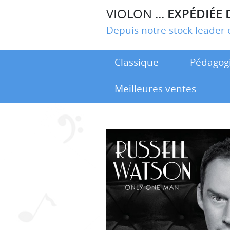
VIOLON ...
EXPÉDIÉE 
Depuis notre stock leade
Classique
Pédagog
Meilleures ventes