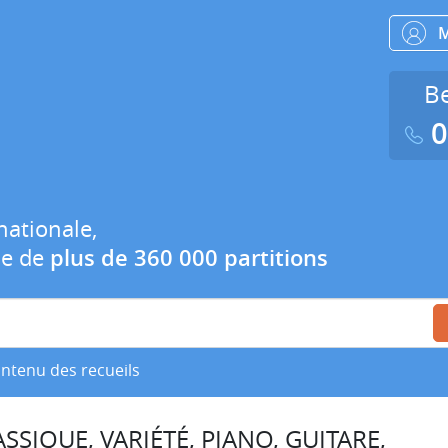
Be
0
nationale,
ue de
plus de 360 000 partitions
ontenu des recueils
SSIQUE, VARIÉTÉ, PIANO, GUITARE,