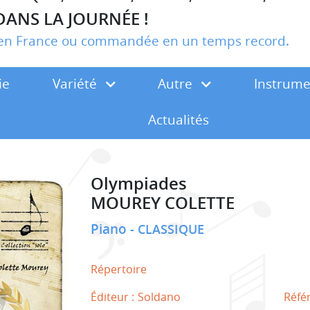
DANS LA JOURNÉE !
r en France ou commandée en un temps record.
ie
Variété
Autre
Instrum
Actualités
Olympiades
MOUREY COLETTE
Piano
CLASSIQUE
Répertoire
Éditeur :
Soldano
Réfé