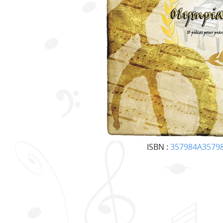
ISBN :
357984A3579