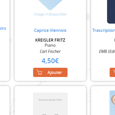
oirs
Caprice Viennois
Trascriptio
KREISLER FRITZ
Piano
Carl Fischer
EMB (Edi
4,50
€
Ajouter