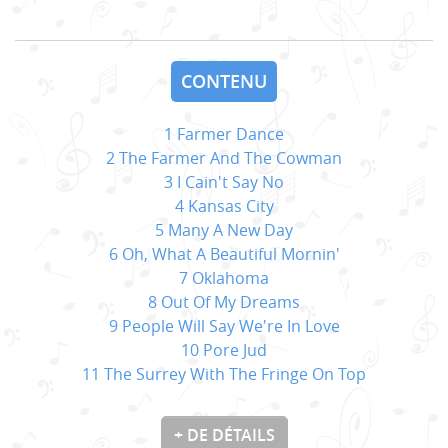
CONTENU
1 Farmer Dance
2 The Farmer And The Cowman
3 I Cain't Say No
4 Kansas City
5 Many A New Day
6 Oh, What A Beautiful Mornin'
7 Oklahoma
8 Out Of My Dreams
9 People Will Say We're In Love
10 Pore Jud
11 The Surrey With The Fringe On Top
+ DE DÉTAILS