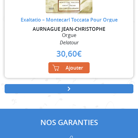
Exaltatio – Montecarl Toccata Pour Orgue
AURNAGUE JEAN-CHRISTOPHE
Orgue
Delatour
30,60
€
Ajouter
NOS GARANTIES