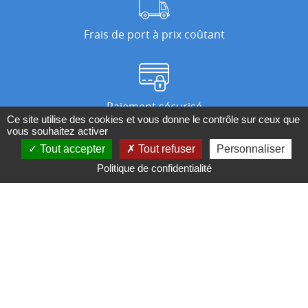
Frais de port à prix coûtant
Paiement sécurisé
Ce site utilise des cookies et vous donne le contrôle sur ceux que
vous souhaitez activer
Tout accepter
Tout refuser
Personnaliser
Nos magasins
Politique de confidentialité
Qui sommes-nous ?
BESOIN D'UN CONSEIL ?
Contactez-nous au 04 95 082 082 ou par
mail