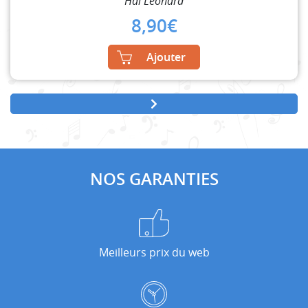
Hal Leonard
8,90
€
Ajouter
NOS GARANTIES
Meilleurs prix du web