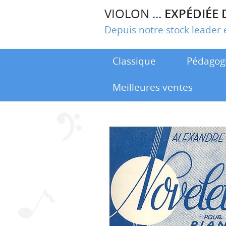
VIOLON ...
EXPÉDIÉE 
Depuis notre stock leade
Classique
Pédagog
Meilleures ventes