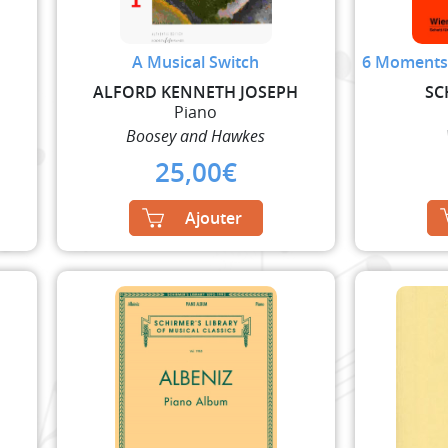
A Musical Switch
6 Moments 
N
ALFORD KENNETH JOSEPH
SC
Piano
Boosey and Hawkes
25,00
€
Ajouter