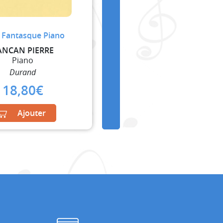
e Fantasque Piano
ANCAN PIERRE
Piano
Durand
18,80
€
Ajouter