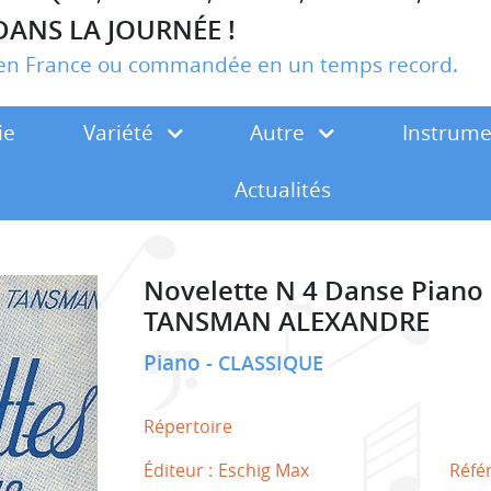
DANS LA JOURNÉE !
r en France ou commandée en un temps record.
ie
Variété
Autre
Instrum
Actualités
Novelette N 4 Danse Piano
TANSMAN ALEXANDRE
Piano
CLASSIQUE
Répertoire
Éditeur :
Eschig Max
Réfé