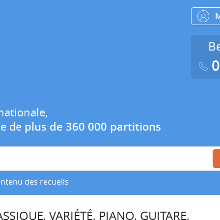
Be
0
nationale,
ue de
plus de 360 000 partitions
ontenu des recueils
SSIQUE, VARIÉTÉ, PIANO, GUITARE,