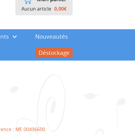
Aucun article
0,00
€
ents
Nouveautés
Déstockage
rence :
ME 00496600