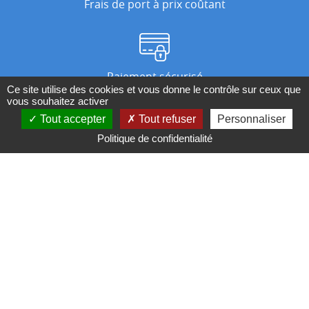
Frais de port à prix coûtant
Paiement sécurisé
Ce site utilise des cookies et vous donne le contrôle sur ceux que
vous souhaitez activer
Tout accepter
Tout refuser
Personnaliser
Nos magasins
Politique de confidentialité
Qui sommes-nous ?
BESOIN D'UN CONSEIL ?
Contactez-nous au 04 95 082 082 ou par
mail