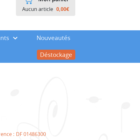
Aucun article
0,00
€
ents
Nouveautés
Déstockage
rence :
DF 01486300