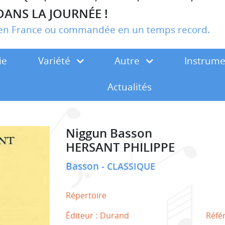
DANS LA JOURNÉE !
r en France ou commandée en un temps record.
ie
Variété
Autre
Instrum
Actualités
Niggun Basson
HERSANT PHILIPPE
Basson
CLASSIQUE
Répertoire
Éditeur :
Durand
Réfé