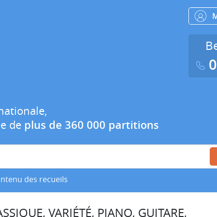
Be
0
nationale,
ue de
plus de 360 000 partitions
ontenu des recueils
SSIQUE, VARIÉTÉ, PIANO, GUITARE,