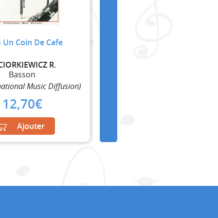
 Un Coin De Cafe
CIORKIEWICZ R.
Basson
national Music Diffusion)
12,70
€
Ajouter