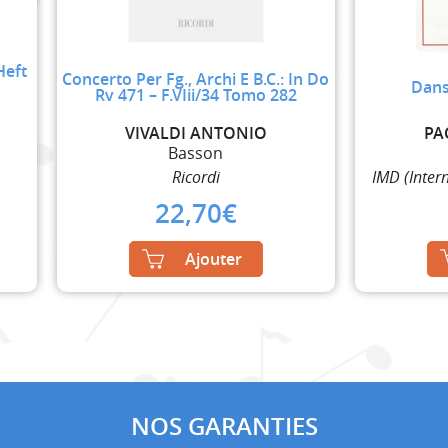
Heft
Concerto Per Fg., Archi E B.C.: In Do
Dans
Rv 471 – F.VIii/34 Tomo 282
VIVALDI ANTONIO
PA
Basson
Ricordi
IMD (Inter
22,70
€
Ajouter
NOS GARANTIES