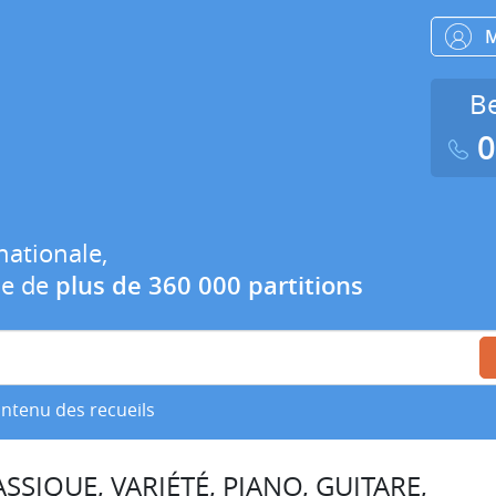
Be
0
nationale,
ue de
plus de 360 000 partitions
ontenu des recueils
SSIQUE, VARIÉTÉ, PIANO, GUITARE,