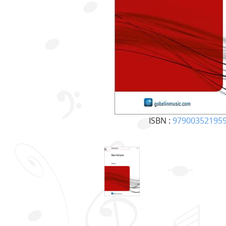
ISBN :
97900352195