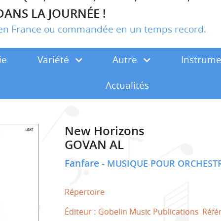
DANS LA JOURNÉE !
r en France ou commandée en un temps record.
ie
Variété
Autre
Instrum
Actualités
New Horizons
GOVAN AL
Fanfare
MUSIQUE POUR ORCHESTR
Répertoire
Éditeur :
Gobelin Music Publications
Réfé