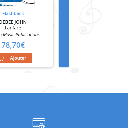
Flashback
DEBEE JOHN
Fanfare
n Music Publications
78,70
€
Ajouter