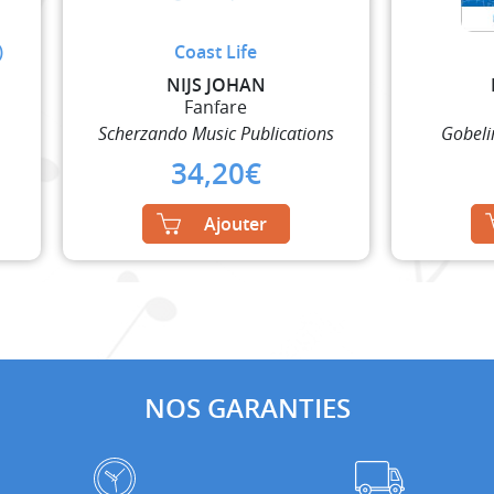
)
Coast Life
NIJS JOHAN
Fanfare
Scherzando Music Publications
Gobeli
34,20
€
Ajouter
NOS GARANTIES